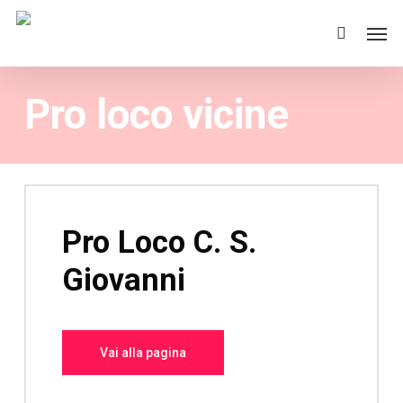
Skip
Men
to
main
content
Pro loco vicine
Pro Loco C. S.
Giovanni
Vai alla pagina